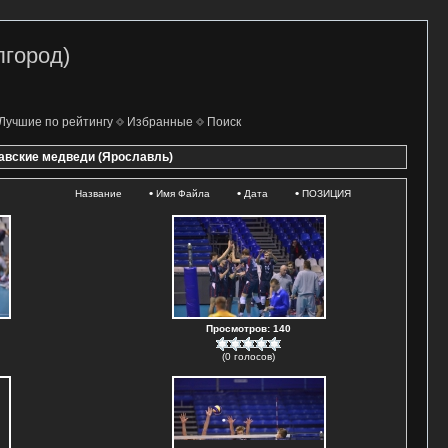
лгород)
Лучшие по рейтингу
Избранные
Поиск
лавские медведи (Ярославль)
•
•
•
Название
Имя Файла
Дата
ПОЗИЦИЯ
Просмотров: 140
(0 голосов)