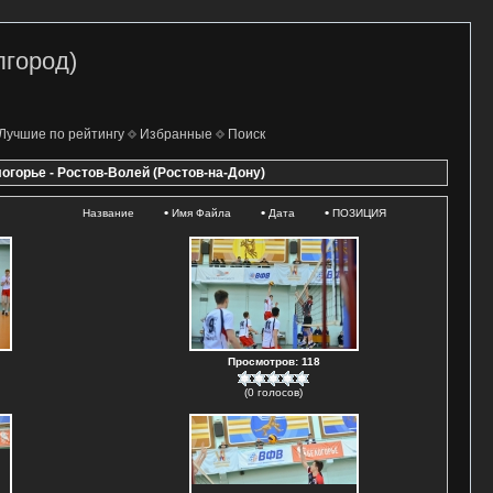
лгород)
Лучшие по рейтингу
Избранные
Поиск
логорье - Ростов-Волей (Ростов-на-Дону)
•
•
•
Название
Имя Файла
Дата
ПОЗИЦИЯ
Просмотров: 118
(0 голосов)