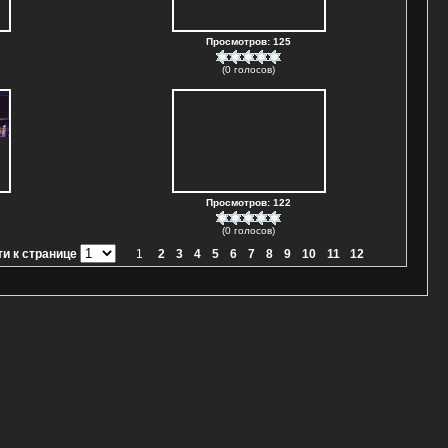
Просмотров: 125
(0 голосов)
Просмотров: 122
(0 голосов)
и к странице
1
2
3
4
5
6
7
8
9
10
11
12